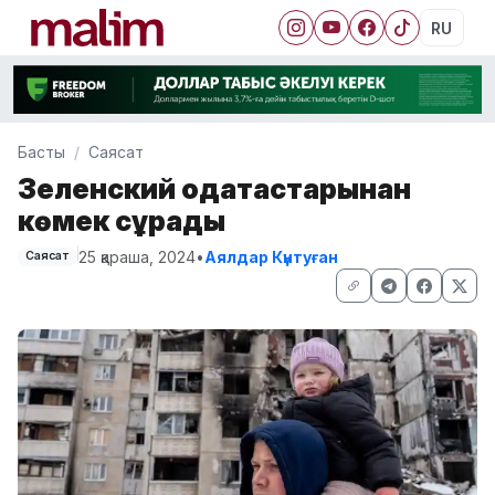
RU
Басты
Саясат
Зеленский одақтастарынан
көмек сұрады
25 қараша, 2024
•
Аялдар Күнтуған
Саясат