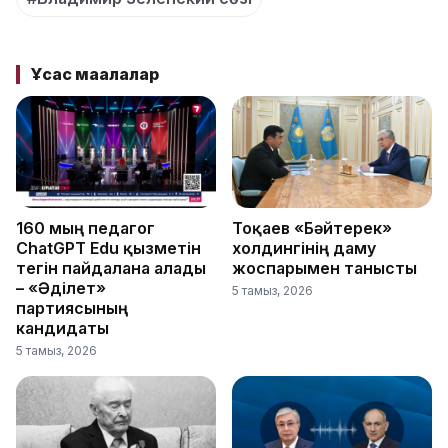
Ұқсас мақалалар
160 мың педагог
Тоқаев «Бәйтерек»
ChatGPT Edu қызметін
холдингінің даму
тегін пайдалана алады
жоспарымен танысты
– «Әділет»
5 тамыз, 2026
партиясының
кандидаты
5 тамыз, 2026