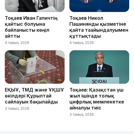
Тоқаев Иван Гапичтің
Тоқаев Никол
қайтыс болуына
Пашинянды қызметіне
байланысты көңіл
қайта тағайындалуымен
айтты
құттықтады
4 тамыз, 2026
4 тамыз, 2026
ЕҚЫҰ, ТМД және ҰҚШҰ
Тоқаев: Қазақстан үш
өкілдері Құрылтай
жыл ішінде толық
сайлауын бақылайды
цифрлық мемлекетке
айналуы тиіс
3 тамыз, 2026
3 тамыз, 2026