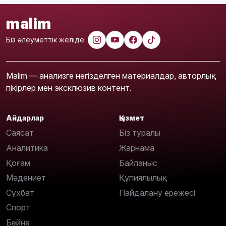
malim
Біз әлеуметтік желіде:
Malim — анализге негізделген материалдар, авторлық
пікірлер мен эксклюзив контент.
Айдарлар
Қызмет
Саясат
Біз туралы
Аналитика
Жарнама
Қоғам
Байланыс
Мәдениет
Құпиялылық
Сұхбат
Пайдалану ережесі
Спорт
Бейне