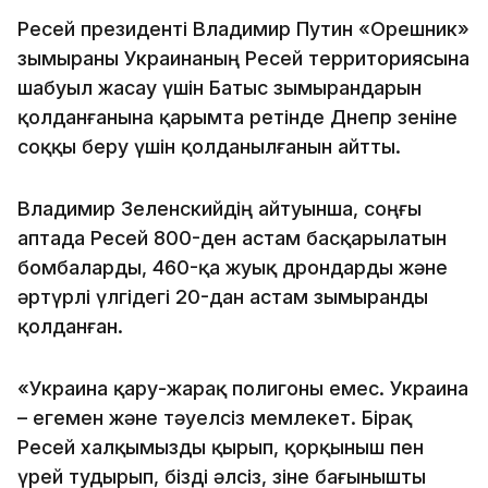
Ресей президенті Владимир Путин «Орешник»
зымыраны Украинаның Ресей территориясына
шабуыл жасау үшін Батыс зымырандарын
қолданғанына қарымта ретінде Днепр өзеніне
соққы беру үшін қолданылғанын айтты.
Владимир Зеленскийдің айтуынша, соңғы
аптада Ресей 800-ден астам басқарылатын
бомбаларды, 460-қа жуық дрондарды және
әртүрлі үлгідегі 20-дан астам зымыранды
қолданған.
«Украина қару-жарақ полигоны емес. Украина
– егемен және тәуелсіз мемлекет. Бірақ
Ресей халқымызды қырып, қорқыныш пен
үрей тудырып, бізді әлсіз, өзіне бағынышты