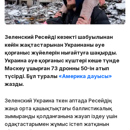
Зеленский Ресейдің кезекті шабуылынан
кейін жақтастарынан Украинаның әуе
қорғаныс жүйелерін нығайтуға шақырды.
Украина әуе қорғаныс күштері кеше түнде
Мәскеу ұшырған 73 дронның 50-ін атып
түсірді. Бұл туралы
«Америка дауысы»
жазды.
Зеленский Украина өткен аптада Ресейдің
жаңа орта қашықтықтағы баллистикалық
зымыранды қолданғанына жауап іздеу үшін
одақтастарымен жұмыс істеп жатқанын