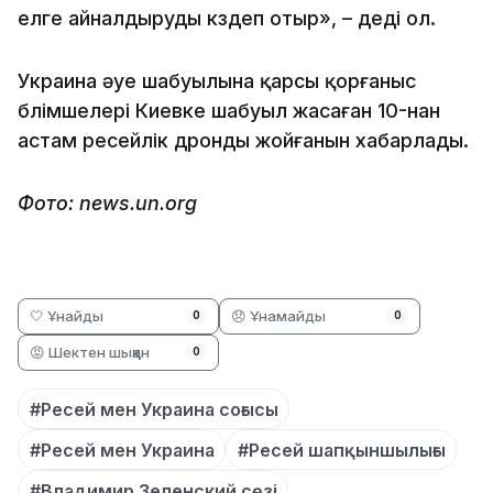
елге айналдыруды көздеп отыр», – деді ол.
Украина әуе шабуылына қарсы қорғаныс
бөлімшелері Киевке шабуыл жасаған 10-нан
астам ресейлік дронды жойғанын хабарлады.
Фото: news.un.org
🤍 Ұнайды
😞 Ұнамайды
0
0
😡 Шектен шыққан
0
#Ресей мен Украина соғысы
#Ресей мен Украина
#Ресей шапқыншылығы
#Владимир Зеленский сөзі