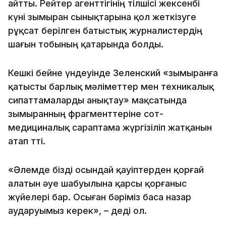
айтты. Рейтер агенттігінің тілшісі жексенбі
күні зымыран сынықтарына қол жеткізуге
рұқсат берілген батыстық журналистердің
шағын тобының қатарында болды.
Кешкі бейне үндеуінде Зеленский «зымыранға
қатысты барлық мәліметтер мен техникалық
сипаттамаларды анықтау» мақсатында
зымыранның фрагменттеріне сот-
медициналық сараптама жүргізіліп жатқанын
атап өтті.
«Әлемде бізді осындай қауіптерден қорғай
алатын әуе шабуылына қарсы қорғаныс
жүйелері бар. Осыған бәріміз баса назар
аударуымыз керек», – деді ол.