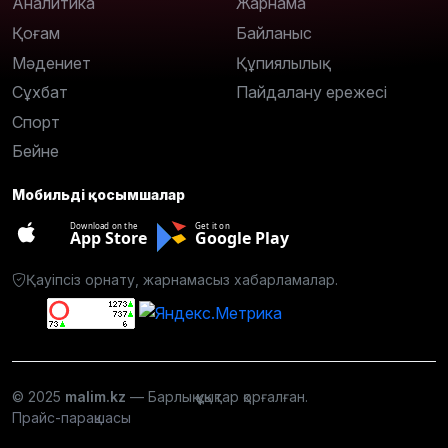
Аналитика
Жарнама
Қоғам
Байланыс
Мәдениет
Құпиялылық
Сұхбат
Пайдалану ережесі
Спорт
Бейне
Мобильді қосымшалар
Download on the
Get it on
App Store
Google Play
Қауіпсіз орнату, жарнамасыз хабарламалар.
© 2025
malim.kz
— Барлық құқықтар қорғалған.
Прайс-парақшасы