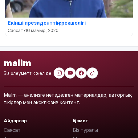
Екінші президенттің ерекшелігі
Саясат
•
16 мамыр, 2020
malim
Біз әлеуметтік желіде:
Malim — анализге негізделген материалдар, авторлық
пікірлер мен эксклюзив контент.
Айдарлар
Қызмет
Саясат
Біз туралы