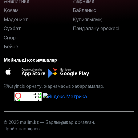
Аналитика
Жарнама
Қоғам
Байланыс
Мәдениет
Құпиялылық
Сұхбат
Пайдалану ережесі
Спорт
Бейне
Мобильді қосымшалар
Download on the
Get it on
App Store
Google Play
Қауіпсіз орнату, жарнамасыз хабарламалар.
© 2025
malim.kz
— Барлық құқықтар қорғалған.
Прайс-парақшасы