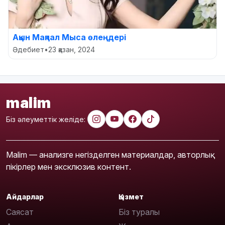
Ақын Мақпал Мыса өлеңдері
Әдебиет
•
23 қазан, 2024
malim
Біз әлеуметтік желіде:
Malim — анализге негізделген материалдар, авторлық
пікірлер мен эксклюзив контент.
Айдарлар
Қызмет
Саясат
Біз туралы