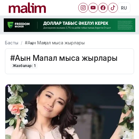
RU
Басты
#Ақын Мақпал мыса жырлары
#Ақын Мақпал мыса жырлары
Жазбалар: 1