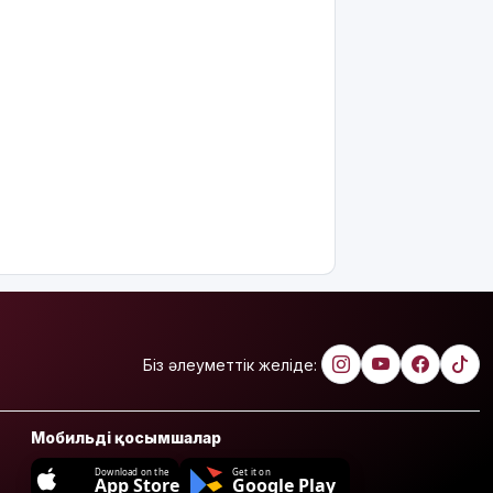
Біз әлеуметтік желіде:
Мобильді қосымшалар
Download on the
Get it on
App Store
Google Play