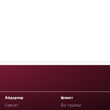
Айдарлар
Қызмет
Саясат
Біз туралы