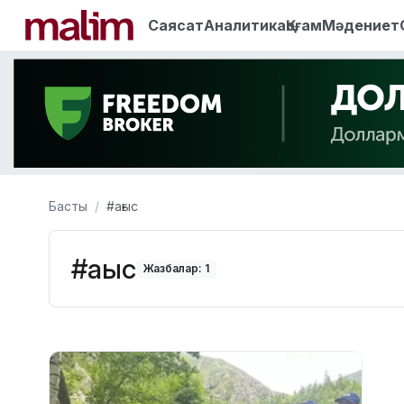
Саясат
Аналитика
Қоғам
Мәдениет
Басты
#ағыс
#ағыс
Жазбалар: 1