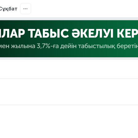
Сұқбат