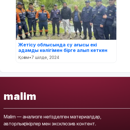
Жетісу облысында су ағысы екі
адамды көлігімен бірге алып кеткен
Қоғам
•
7 шілде, 2024
malim
Malim — анализге негізделген материалдар,
авторлық пікірлер мен эксклюзив контент.