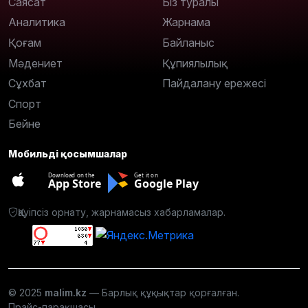
Саясат
Біз туралы
Аналитика
Жарнама
Қоғам
Байланыс
Мәдениет
Құпиялылық
Сұхбат
Пайдалану ережесі
Спорт
Бейне
Мобильді қосымшалар
Download on the
Get it on
App Store
Google Play
Қауіпсіз орнату, жарнамасыз хабарламалар.
© 2025
malim.kz
— Барлық құқықтар қорғалған.
Прайс-парақшасы