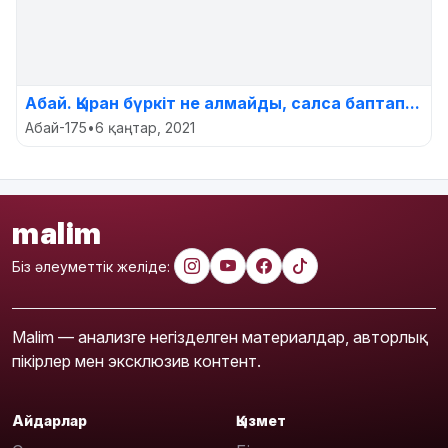
Абай. Қыран бүркіт не алмайды, салса баптап...
Абай-175
•
6 қаңтар, 2021
malim
Біз әлеуметтік желіде:
Malim — анализге негізделген материалдар, авторлық
пікірлер мен эксклюзив контент.
Айдарлар
Қызмет