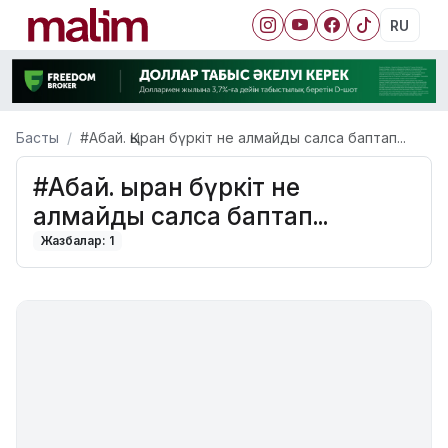
RU
Басты
#Абай. Қыран бүркіт не алмайды салса баптап...
#Абай. Қыран бүркіт не
алмайды салса баптап...
Жазбалар: 1