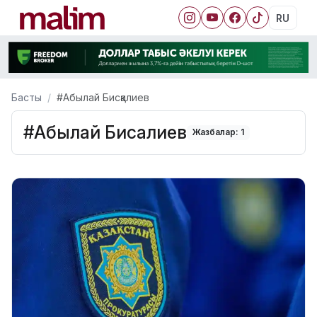
RU
Басты
#Абылай Бисқалиев
#Абылай Бисқалиев
Жазбалар: 1