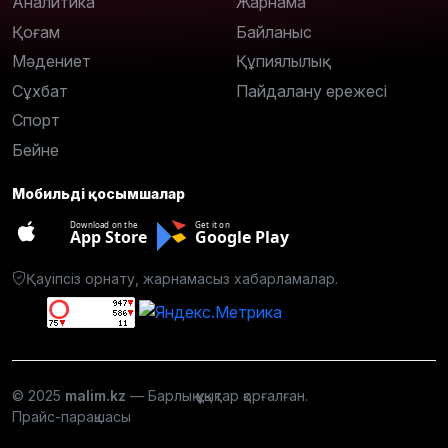
Аналитика
Жарнама
Қоғам
Байланыс
Мәдениет
Құпиялылық
Сұхбат
Пайдалану ережесі
Спорт
Бейне
Мобильді қосымшалар
Download on the
Get it on
App Store
Google Play
Қауіпсіз орнату, жарнамасыз хабарламалар.
© 2025
malim.kz
— Барлық құқықтар қорғалған.
Прайс-парақшасы