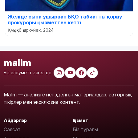
Желіде сынға ұшыраған БҚО табиғатты қорғау
прокуроры қызметтен кетті
Құқық
•
6 қыркүйек, 2024
malim
Біз әлеуметтік желіде:
Malim — анализге негізделген материалдар, авторлық
пікірлер мен эксклюзив контент.
Айдарлар
Қызмет
Саясат
Біз туралы