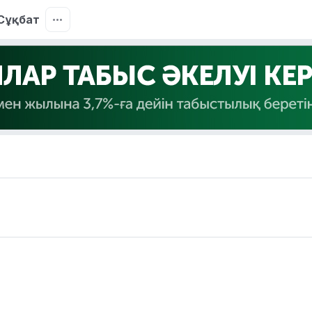
Сұқбат