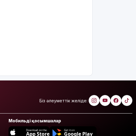
Біз әлеуметтік желіде:
Мобильді қосымшалар
Download on the
Get it on
App Store
Google Play