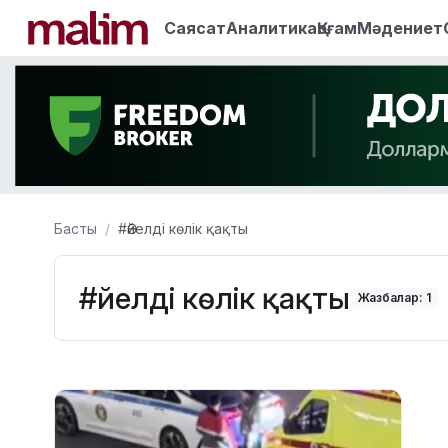
Саясат
Аналитика
Қоғам
Мәдениет
Басты
#Әйелді көлік қақты
#Әйелді көлік қақты
Жазбалар: 1