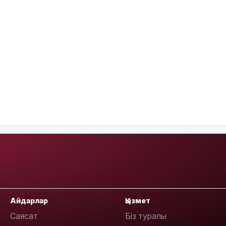
Айдарлар
Қызмет
Саясат
Біз туралы