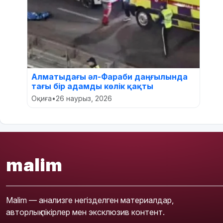
Алматыдағы әл-Фараби даңғылында
тағы бір адамды көлік қақты
Оқиға
•
26 наурыз, 2026
malim
Malim — анализге негізделген материалдар,
авторлық пікірлер мен эксклюзив контент.