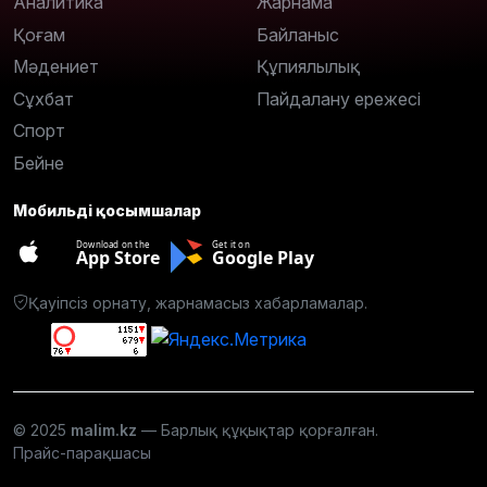
Аналитика
Жарнама
Қоғам
Байланыс
Мәдениет
Құпиялылық
Сұхбат
Пайдалану ережесі
Спорт
Бейне
Мобильді қосымшалар
Download on the
Get it on
App Store
Google Play
Қауіпсіз орнату, жарнамасыз хабарламалар.
© 2025
malim.kz
— Барлық құқықтар қорғалған.
Прайс-парақшасы