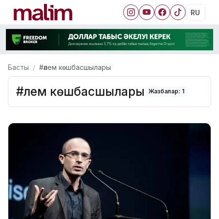
RU
Басты
#әлем көшбасшылары
#әлем көшбасшылары
Жазбалар: 1