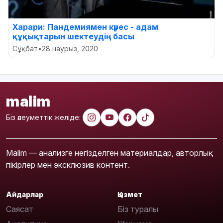
Харари: Пандемиямен күрес - адам
құқықтарын шектеудің басы
Сұқбат
•
28 наурыз, 2020
malim
Біз әлеуметтік желіде:
Malim — анализге негізделген материалдар, авторлық
пікірлер мен эксклюзив контент.
Айдарлар
Қызмет
Саясат
Біз туралы