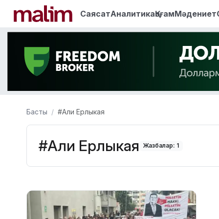
Саясат
Аналитика
Қоғам
Мәдениет
Басты
#Али Ерлыкая
#Али Ерлыкая
Жазбалар: 1