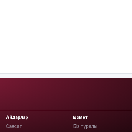
Айдарлар
Қызмет
Саясат
Біз туралы