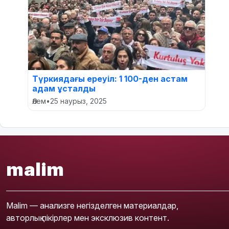
Түркиядағы ереуіл: 1 100-ден астам
адам ұсталды
Әлем
•
25 наурыз, 2025
malim
Malim — анализге негізделген материалдар,
авторлық пікірлер мен эксклюзив контент.