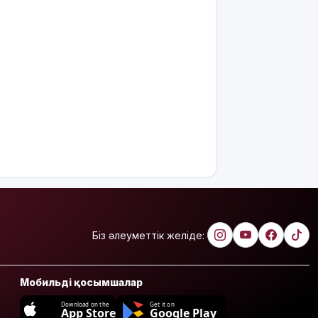
Біз әлеуметтік желіде:
Мобильді қосымшалар
Download on the
Get it on
App Store
Google Play