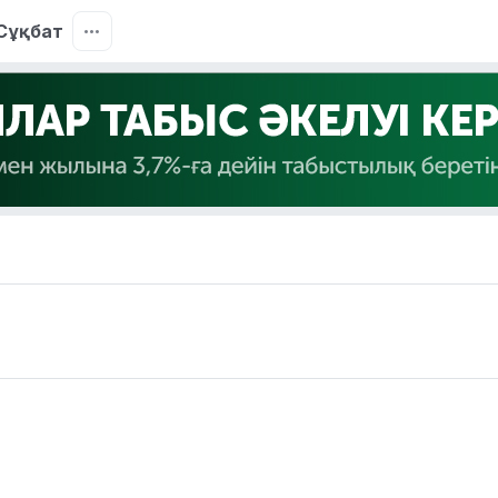
Сұқбат