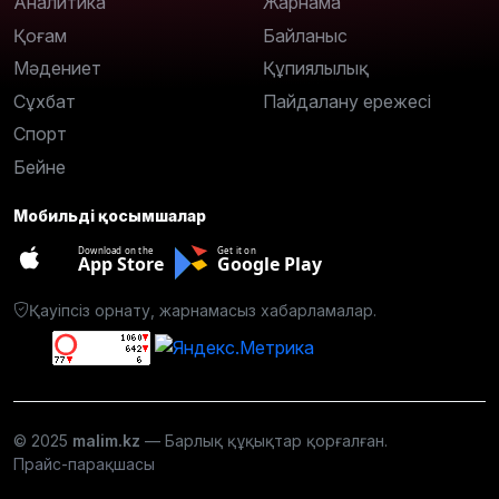
Аналитика
Жарнама
Қоғам
Байланыс
Мәдениет
Құпиялылық
Сұхбат
Пайдалану ережесі
Спорт
Бейне
Мобильді қосымшалар
Download on the
Get it on
App Store
Google Play
Қауіпсіз орнату, жарнамасыз хабарламалар.
© 2025
malim.kz
— Барлық құқықтар қорғалған.
Прайс-парақшасы