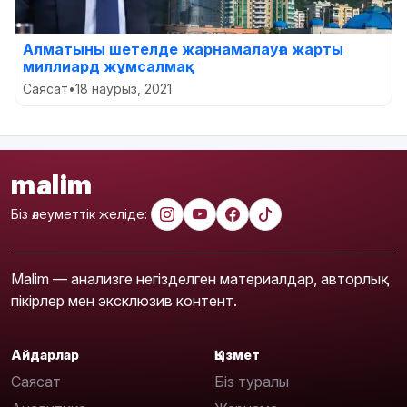
Алматыны шетелде жарнамалауға жарты
миллиард жұмсалмақ
Саясат
•
18 наурыз, 2021
malim
Біз әлеуметтік желіде:
Malim — анализге негізделген материалдар, авторлық
пікірлер мен эксклюзив контент.
Айдарлар
Қызмет
Саясат
Біз туралы