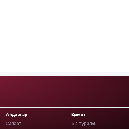
Айдарлар
Қызмет
Саясат
Біз туралы