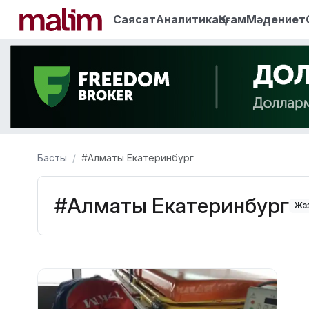
Саясат
Аналитика
Қоғам
Мәдениет
Басты
#Алматы Екатеринбург
#Алматы Екатеринбург
Жаз