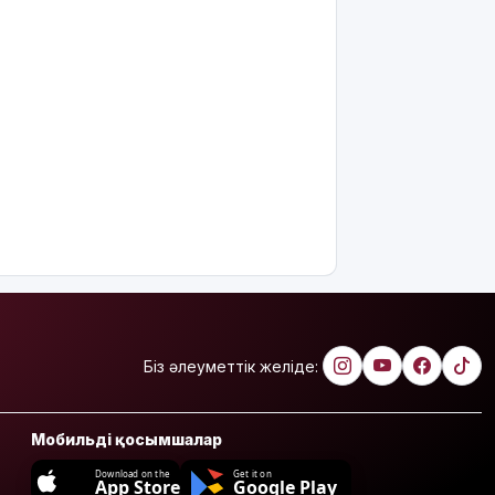
Біз әлеуметтік желіде:
Мобильді қосымшалар
Download on the
Get it on
App Store
Google Play