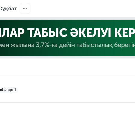
Сұқбат
балар: 1