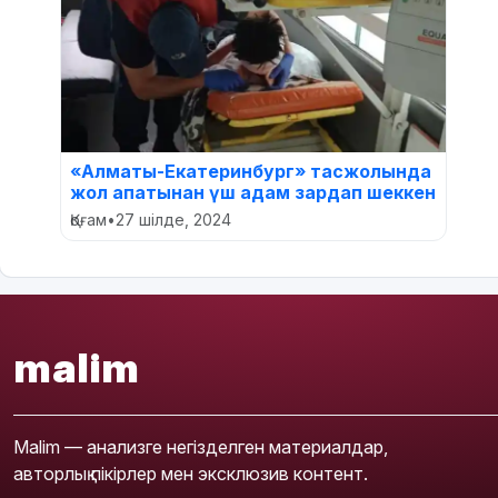
«Алматы-Екатеринбург» тасжолында
жол апатынан үш адам зардап шеккен
Қоғам
•
27 шілде, 2024
malim
Malim — анализге негізделген материалдар,
авторлық пікірлер мен эксклюзив контент.