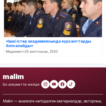
«Ішкі істер академиясында курсанттарды
бопсалайды»
Мәдениет
•
25 желтоқсан, 2020
malim
Біз әлеуметтік желіде:
Malim — анализге негізделген материалдар, авторлық