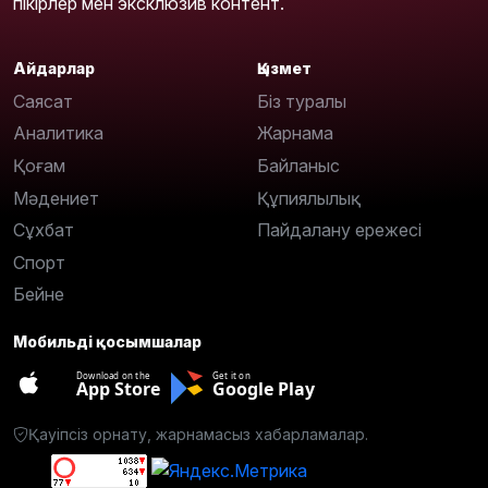
пікірлер мен эксклюзив контент.
Айдарлар
Қызмет
Саясат
Біз туралы
Аналитика
Жарнама
Қоғам
Байланыс
Мәдениет
Құпиялылық
Сұхбат
Пайдалану ережесі
Спорт
Бейне
Мобильді қосымшалар
Download on the
Get it on
App Store
Google Play
Қауіпсіз орнату, жарнамасыз хабарламалар.