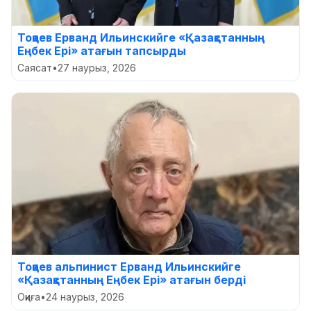
Тоқаев Ерванд Ильинскийге «Қазақстанның
Еңбек Ері» атағын тапсырды
Саясат
•
27 наурыз, 2026
Тоқаев альпинист Ерванд Ильинскийге
«Қазақстанның Еңбек Ері» атағын берді
Оқиға
•
24 наурыз, 2026