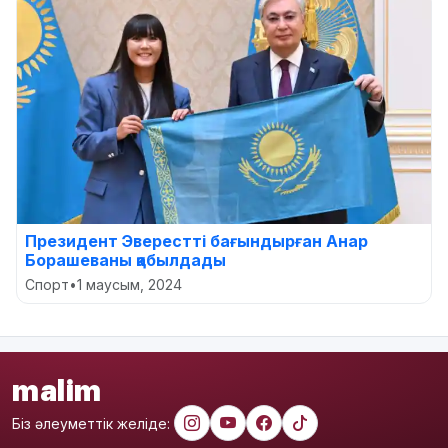
Президент Эверестті бағындырған Анар
Борашеваны қабылдады
Спорт
•
1 маусым, 2024
malim
Біз әлеуметтік желіде: