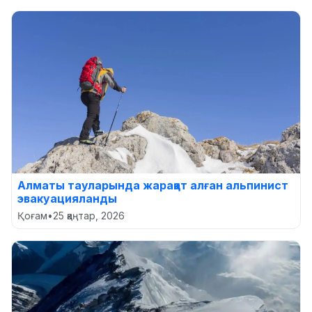
Алматы тауларында жарақат алған альпинист
эвакуацияланды
Қоғам
•
25 қаңтар, 2026