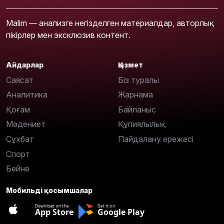
Malim — анализге негізделген материалдар, авторлық
пікірлер мен эксклюзив контент.
Айдарлар
Қызмет
Саясат
Біз туралы
Аналитика
Жарнама
Қоғам
Байланыс
Мәдениет
Құпиялылық
Сұхбат
Пайдалану ережесі
Спорт
Бейне
Мобильді қосымшалар
Download on the
Get it on
App Store
Google Play