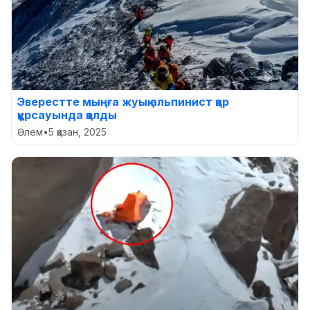
Эверестте мыңға жуық альпинист қар
құрсауында қалды
Әлем
•
5 қазан, 2025