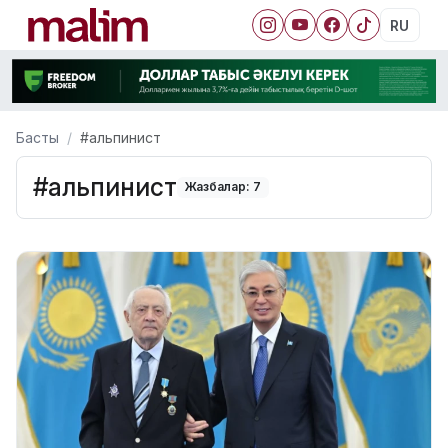
RU
Басты
#альпинист
#альпинист
Жазбалар: 7