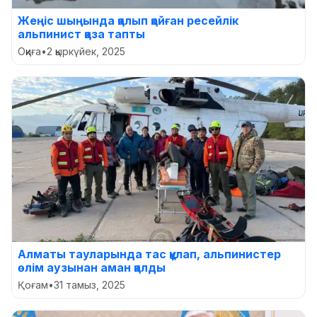
Жеңіс шыңында қалып қойған ресейлік
альпинист қаза тапты
Оқиға
•
2 қыркүйек, 2025
Алматы тауларында тас құлап, альпинистер
өлім аузынан аман қалды
Қоғам
•
31 тамыз, 2025