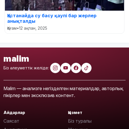
Қостанайда су басу қаупі бар жерлер
анықталды
Қоғам
•
12 ақпан, 2025
malim
Біз әлеуметтік желіде:
Malim — анализге негізделген материалдар, авторлық
пікірлер мен эксклюзив контент.
Айдарлар
Қызмет
Саясат
Біз туралы