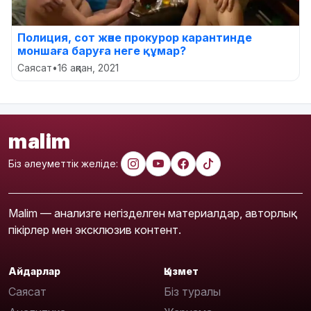
Полиция, сот және прокурор карантинде
моншаға баруға неге құмар?
Саясат
•
16 ақпан, 2021
malim
Біз әлеуметтік желіде:
Malim — анализге негізделген материалдар, авторлық
пікірлер мен эксклюзив контент.
Айдарлар
Қызмет
Саясат
Біз туралы