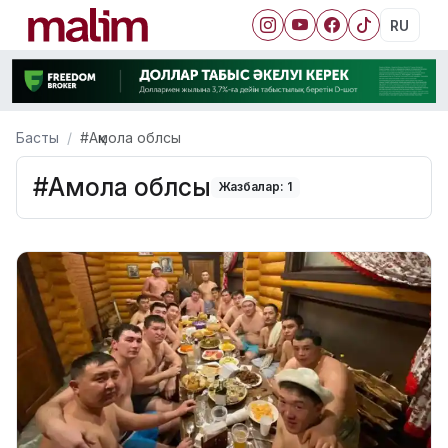
RU
Басты
#Ақмола облсы
#Ақмола облсы
Жазбалар: 1