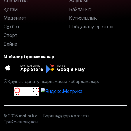
Аналитика
Жарнама
Қоғам
Байланыс
Мәдениет
Құпиялылық
Сұхбат
Пайдалану ережесі
Спорт
Бейне
Мобильді қосымшалар
Download on the
Get it on
App Store
Google Play
Қауіпсіз орнату, жарнамасыз хабарламалар.
© 2025
malim.kz
— Барлық құқықтар қорғалған.
Прайс-парақшасы