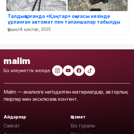
Талдықорғанда «Қаңтар» оқиғасы кезінде
ұрланған автомат пен тапаншалар табылды
Құқық
•
8 қаңтар, 2025
malim
Біз әлеуметтік желіде:
Malim — анализге негізделген материалдар, авторлық
пікірлер мен эксклюзив контент.
Айдарлар
Қызмет
Саясат
Біз туралы