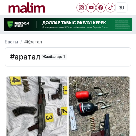
RU
Басты
#Қаратал
#Қаратал
Жазбалар: 1