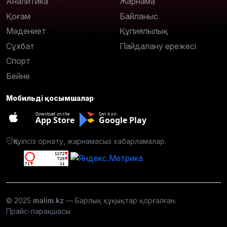
Аналитика
Жарнама
Қоғам
Байланыс
Мәдениет
Құпиялылық
Сұхбат
Пайдалану ережесі
Спорт
Бейне
Мобильді қосымшалар
Download on the
Get it on
App Store
Google Play
Қауіпсіз орнату, жарнамасыз хабарламалар.
© 2025
malim.kz
— Барлық құқықтар қорғалған.
Прайс-парақшасы