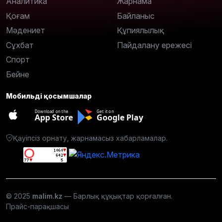
Аналитика
Жарнама
Қоғам
Байланыс
Мәдениет
Құпиялылық
Сұхбат
Пайдалану ережесі
Спорт
Бейне
Мобильді қосымшалар
Download on the
Get it on
App Store
Google Play
Қауіпсіз орнату, жарнамасыз хабарламалар.
© 2025
malim.kz
— Барлық құқықтар қорғалған.
Прайс-парақшасы