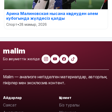
Арина Малиновская нысана көздеуден әлем
кубогында жүлдесіз қалды
Спорт
•
28 мамыр, 2026
malim
Біз әлеуметтік желіде:
Malim — анализге негізделген материалдар, авторлық
пікірлер мен эксклюзив контент.
Айдарлар
Қызмет
Саясат
Біз туралы