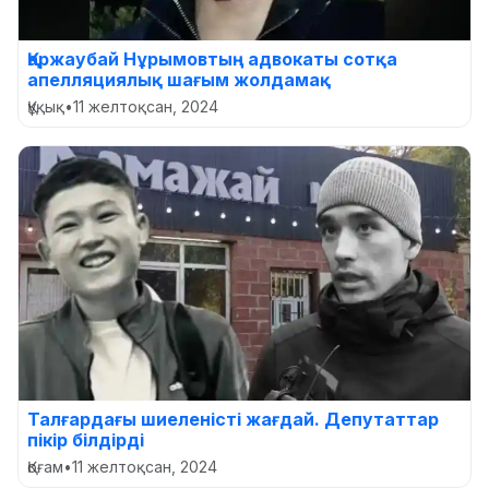
Қаржаубай Нұрымовтың адвокаты сотқа
апелляциялық шағым жолдамақ
Құқық
•
11 желтоқсан, 2024
Талғардағы шиеленісті жағдай. Депутаттар
пікір білдірді
Қоғам
•
11 желтоқсан, 2024