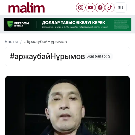
RU
Басты
#ҚаржаубайНұрымов
#ҚаржаубайНұрымов
Жазбалар: 3