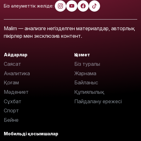
Біз әлеуметтік желіде:
Malim — анализге негізделген материалдар, авторлық
пікірлер мен эксклюзив контент.
Айдарлар
Қызмет
Саясат
Біз туралы
Аналитика
Жарнама
Қоғам
Байланыс
Мәдениет
Құпиялылық
Сұхбат
Пайдалану ережесі
Спорт
Бейне
Мобильді қосымшалар