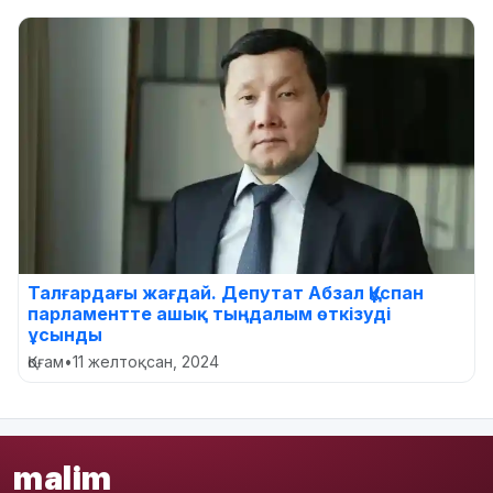
Талғардағы жағдай. Депутат Абзал Құспан
парламентте ашық тыңдалым өткізуді
ұсынды
Қоғам
•
11 желтоқсан, 2024
malim