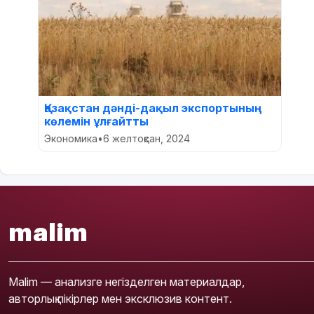
Қазақстан дәнді-дақыл экспортының
көлемін ұлғайтты
Экономика
•
6 желтоқсан, 2024
malim
Malim — анализге негізделген материалдар,
авторлық пікірлер мен эксклюзив контент.