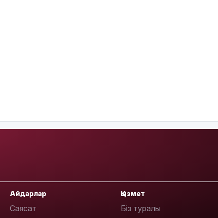
Айдарлар
Қызмет
Саясат
Біз туралы