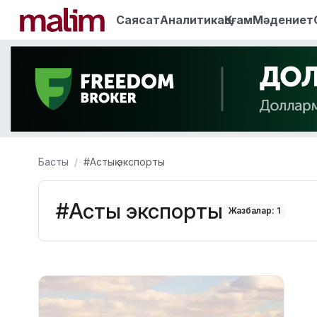
Саясат
Аналитика
Қоғам
Мәдениет
Басты
#Астық экспорты
#Астық экспорты
Жазбалар: 1