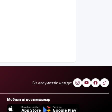
Біз әлеуметтік желіде:
Мобильді қосымшалар
Download on the
Get it on
App Store
Google Play