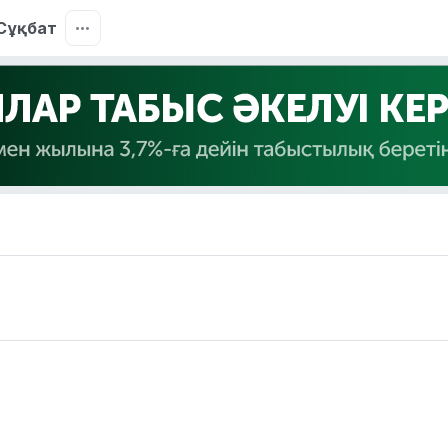
Сұқбат