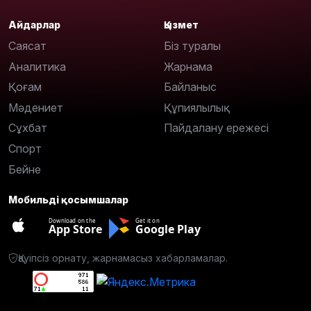
Айдарлар
Қызмет
Саясат
Біз туралы
Аналитика
Жарнама
Қоғам
Байланыс
Мәдениет
Құпиялылық
Сұхбат
Пайдалану ережесі
Спорт
Бейне
Мобильді қосымшалар
Download on the
Get it on
App Store
Google Play
Қауіпсіз орнату, жарнамасыз хабарламалар.