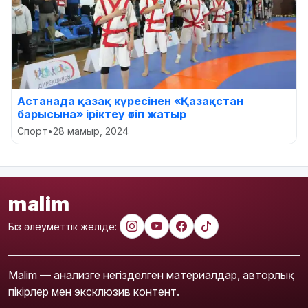
Астанада қазақ күресінен «Қазақстан
барысына» іріктеу өтіп жатыр
Спорт
•
28 мамыр, 2024
malim
Біз әлеуметтік желіде:
Malim — анализге негізделген материалдар, авторлық
пікірлер мен эксклюзив контент.