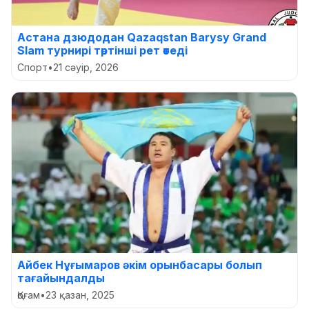
Астана дзюдодан Qazaqstan Barysy Grand
Slam турнирі төртінші рет өтеді
Спорт
•
21 сәуір, 2026
Айбек Нұғымаров әкім орынбасары болып
тағайындалды
Қоғам
•
23 қазан, 2025