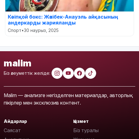
Кәсіпқой бокс: Жәнібек-Анауэль айқасының
андеркарды жарияланды
Спорт
•
30 наурыз, 2025
malim
Біз әлеуметтік желіде:
Malim — анализге негізделген материалдар, авторлық
пікірлер мен эксклюзив контент.
Айдарлар
Қызмет
Саясат
Біз туралы