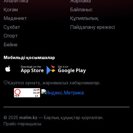
Аналитика
Жарнама
Қоғам
Байланыс
Мәдениет
Құпиялылық
Сұхбат
Пайдалану ережесі
Спорт
Бейне
Мобильді қосымшалар
Download on the
Get it on
App Store
Google Play
Қауіпсіз орнату, жарнамасыз хабарламалар.
© 2025
malim.kz
— Барлық құқықтар қорғалған.
Прайс-парақшасы