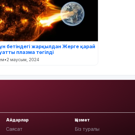
үн бетіндегі жарқылдан Жерге қарай
уатты плазма төгілді
лем
•
2 маусым, 2024
Айдарлар
Қызмет
Саясат
Біз туралы