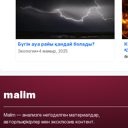
Бүгін ауа райы қандай болады?
К
қ
Экология
•
4 мамыр, 2025
Ә
malim
Malim — анализге негізделген материалдар,
авторлық пікірлер мен эксклюзив контент.