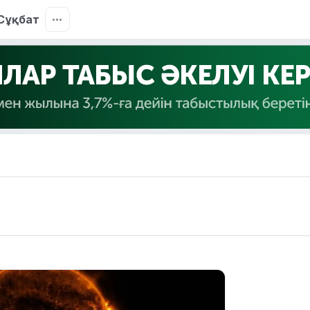
Сұқбат