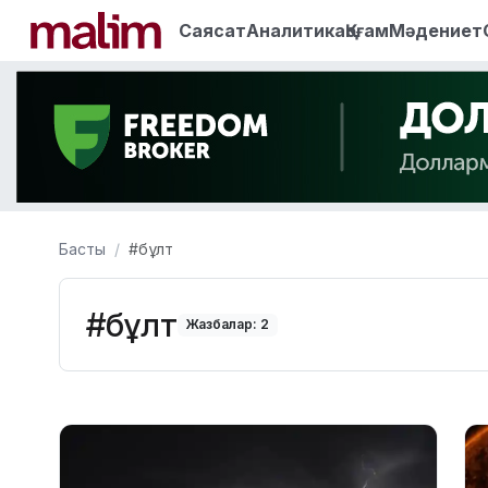
Саясат
Аналитика
Қоғам
Мәдениет
Басты
#бұлт
#бұлт
Жазбалар: 2