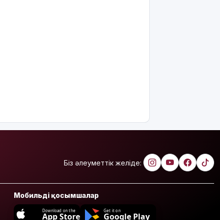
Біз әлеуметтік желіде:
Мобильді қосымшалар
Download on the
Get it on
App Store
Google Play