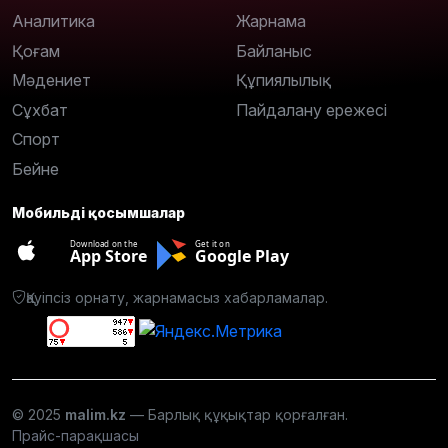
Аналитика
Жарнама
Қоғам
Байланыс
Мәдениет
Құпиялылық
Сұхбат
Пайдалану ережесі
Спорт
Бейне
Мобильді қосымшалар
Download on the
Get it on
App Store
Google Play
Қауіпсіз орнату, жарнамасыз хабарламалар.
© 2025
malim.kz
— Барлық құқықтар қорғалған.
Прайс-парақшасы