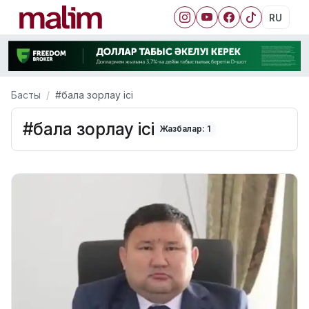
RU
Басты
#бала зорлау ісі
#бала зорлау ісі
Жазбалар: 1