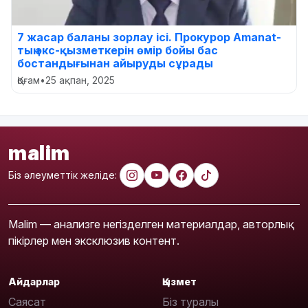
7 жасар баланы зорлау ісі. Прокурор Amanat-
тың экс-қызметкерін өмір бойы бас
бостандығынан айыруды сұрады
Қоғам
•
25 ақпан, 2025
malim
Біз әлеуметтік желіде:
Malim — анализге негізделген материалдар, авторлық
пікірлер мен эксклюзив контент.
Айдарлар
Қызмет
Саясат
Біз туралы