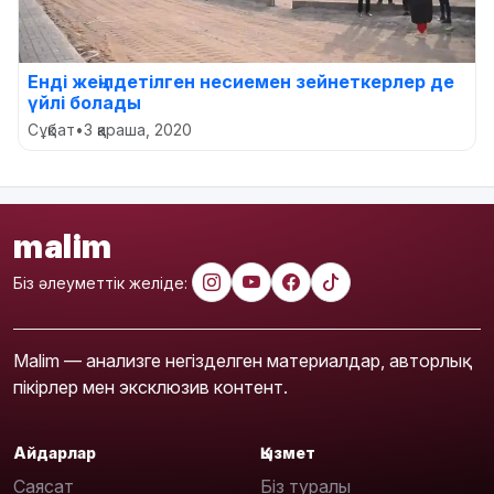
Енді жеңілдетілген несиемен зейнеткерлер де
үйлі болады
Сұқбат
•
3 қараша, 2020
malim
Біз әлеуметтік желіде:
Malim — анализге негізделген материалдар, авторлық
пікірлер мен эксклюзив контент.
Айдарлар
Қызмет
Саясат
Біз туралы