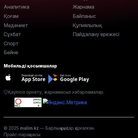
Аналитика
Жарнама
Қоғам
Байланыс
Мәдениет
Құпиялылық
Сұхбат
Пайдалану ережесі
Спорт
Бейне
Мобильді қосымшалар
Download on the
Get it on
App Store
Google Play
Қауіпсіз орнату, жарнамасыз хабарламалар.
© 2025
malim.kz
— Барлық құқықтар қорғалған.
Прайс-парақшасы