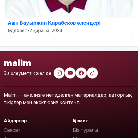
Ақын Бауыржан Қарабеков өлеңдері
Әдебиет
•
2 қараша, 2024
malim
Біз әлеуметтік желіде:
Malim — анализге негізделген материалдар, авторлық
пікірлер мен эксклюзив контент.
Айдарлар
Қызмет
Саясат
Біз туралы