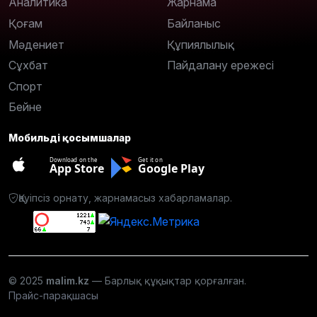
Аналитика
Жарнама
Қоғам
Байланыс
Мәдениет
Құпиялылық
Сұхбат
Пайдалану ережесі
Спорт
Бейне
Мобильді қосымшалар
Download on the
Get it on
App Store
Google Play
Қауіпсіз орнату, жарнамасыз хабарламалар.
© 2025
malim.kz
— Барлық құқықтар қорғалған.
Прайс-парақшасы