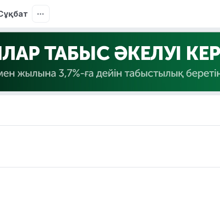
Сұқбат