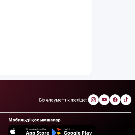
Біз әлеуметтік желіде:
Мобильді қосымшалар
Download on the
Get it on
App Store
Google Play