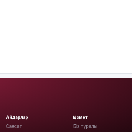
Айдарлар
Қызмет
Саясат
Біз туралы