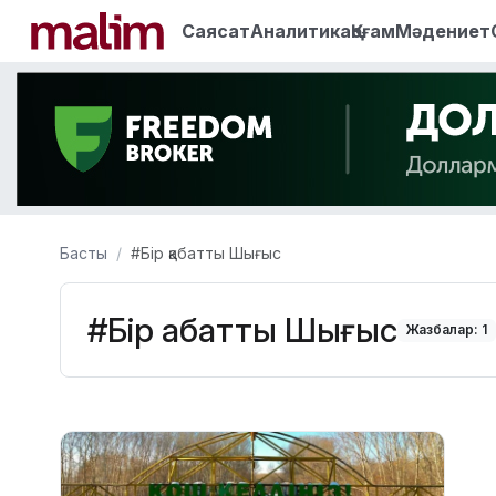
Саясат
Аналитика
Қоғам
Мәдениет
Басты
#Бір қабатты Шығыс
#Бір қабатты Шығыс
Жазбалар: 1