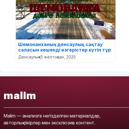
Шемонаиханың денсаулық сақтау
саласын кешенді өзгерістер күтіп тұр
Денсаулық
•
5 желтоқсан, 2025
malim
Malim — анализге негізделген материалдар,
авторлық пікірлер мен эксклюзив контент.