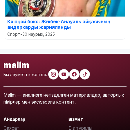
Кәсіпқой бокс: Жәнібек-Анауэль айқасының
андеркарды жарияланды
Спорт
•
30 наурыз, 2025
malim
Біз әлеуметтік желіде:
Malim — анализге негізделген материалдар, авторлық
пікірлер мен эксклюзив контент.
Айдарлар
Қызмет
Саясат
Біз туралы