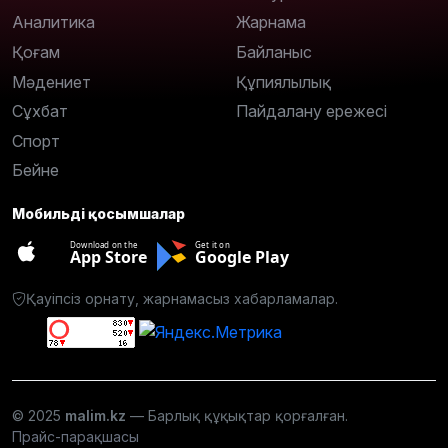
Аналитика
Жарнама
Қоғам
Байланыс
Мәдениет
Құпиялылық
Сұхбат
Пайдалану ережесі
Спорт
Бейне
Мобильді қосымшалар
Download on the
Get it on
App Store
Google Play
Қауіпсіз орнату, жарнамасыз хабарламалар.
© 2025
malim.kz
— Барлық құқықтар қорғалған.
Прайс-парақшасы