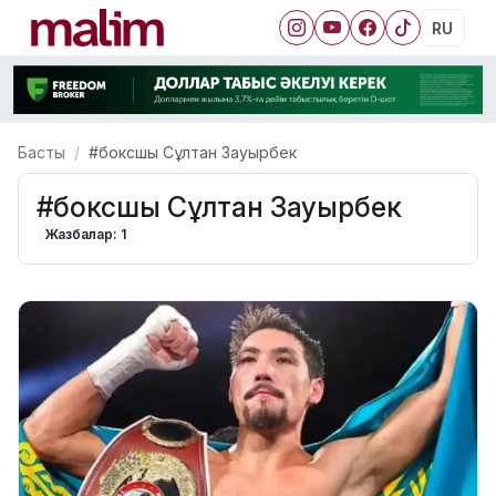
RU
Басты
#боксшы Сұлтан Зауырбек
#боксшы Сұлтан Зауырбек
Жазбалар: 1