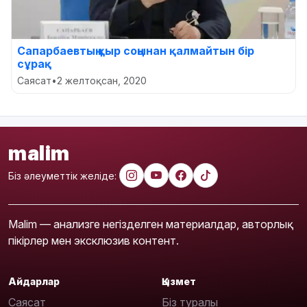
Сапарбаевтың қыр соңынан қалмайтын бір
сұрақ
Саясат
•
2 желтоқсан, 2020
malim
Біз әлеуметтік желіде:
Malim — анализге негізделген материалдар, авторлық
пікірлер мен эксклюзив контент.
Айдарлар
Қызмет
Саясат
Біз туралы