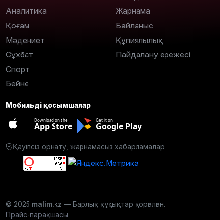
Аналитика
Жарнама
Қоғам
Байланыс
Мәдениет
Құпиялылық
Сұхбат
Пайдалану ережесі
Спорт
Бейне
Мобильді қосымшалар
Download on the
Get it on
App Store
Google Play
Қауіпсіз орнату, жарнамасыз хабарламалар.
© 2025
malim.kz
— Барлық құқықтар қорғалған.
Прайс-парақшасы