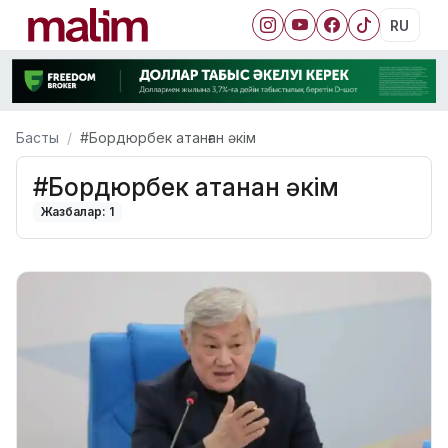
RU
Басты
#Бордюрбек атанған әкім
#Бордюрбек атанған әкім
Жазбалар: 1