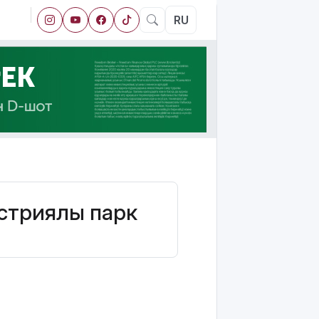
RU
стриялық парк