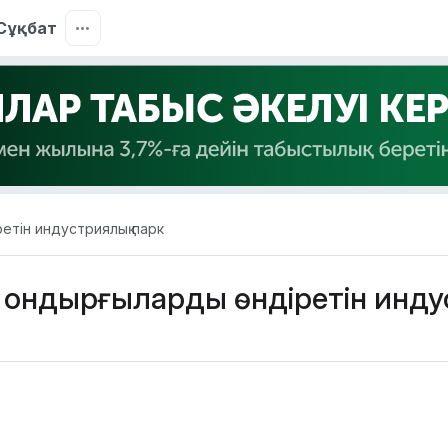
Сұқбат
етін индустриялық парк
қондырғыларды өндіретін инду