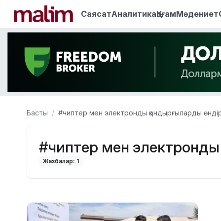
Саясат
Аналитика
Қоғам
Мәдениет
Басты
#чиптер мен электронды қондырғыларды өндір
#чиптер мен электронды 
Жазбалар: 1