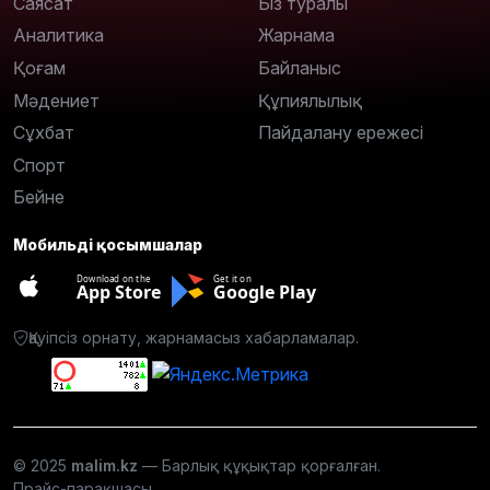
Саясат
Біз туралы
Аналитика
Жарнама
Қоғам
Байланыс
Мәдениет
Құпиялылық
Сұхбат
Пайдалану ережесі
Спорт
Бейне
Мобильді қосымшалар
Download on the
Get it on
App Store
Google Play
Қауіпсіз орнату, жарнамасыз хабарламалар.
© 2025
malim.kz
— Барлық құқықтар қорғалған.
Прайс-парақшасы