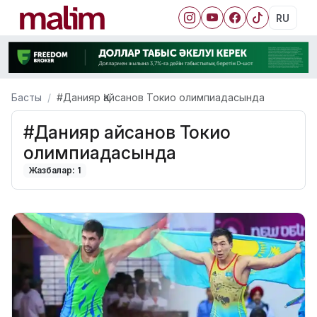
RU
Басты
#Данияр Қайсанов Токио олимпиадасында
#Данияр Қайсанов Токио
олимпиадасында
Жазбалар: 1