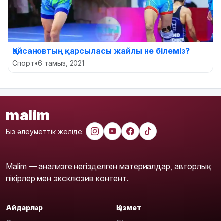
Қайсановтың қарсыласы жайлы не білеміз?
Спорт
•
6 тамыз, 2021
malim
Біз әлеуметтік желіде:
Malim — анализге негізделген материалдар, авторлық
пікірлер мен эксклюзив контент.
Айдарлар
Қызмет