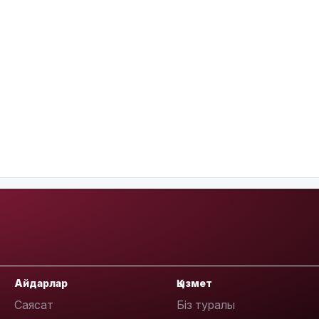
Айдарлар
Қызмет
Саясат
Біз туралы