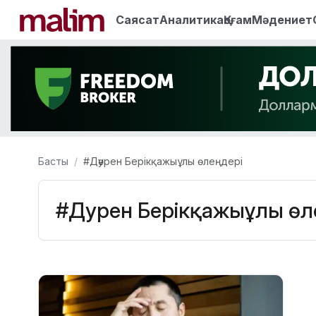
Саясат
Аналитика
Қоғам
Мәдениет
Басты
#Дәурен Берікқажыұлы өлеңдері
#Дәурен Берікқажыұлы өл