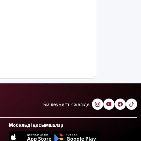
Біз әлеуметтік желіде:
Мобильді қосымшалар
Download on the
Get it on
App Store
Google Play