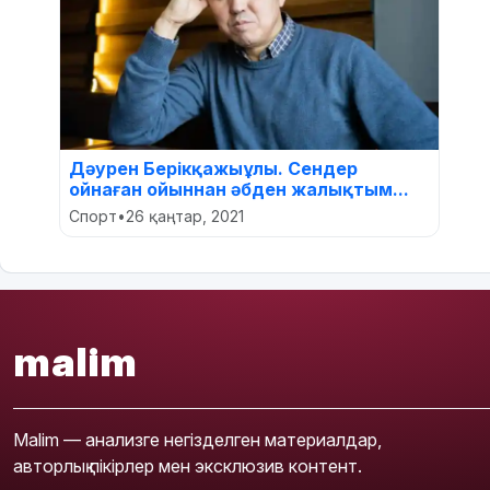
Дәурен Берікқажыұлы. Сендер
ойнаған ойыннан әбден жалықтым...
Спорт
•
26 қаңтар, 2021
malim
Malim — анализге негізделген материалдар,
авторлық пікірлер мен эксклюзив контент.