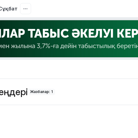
Сұқбат
еңдері
Жазбалар: 1