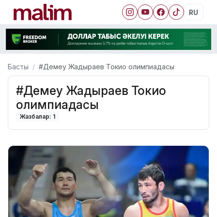
RU
Басты
#Демеу Жадыраев Токио олимпиадасы
#Демеу Жадыраев Токио
олимпиадасы
Жазбалар: 1