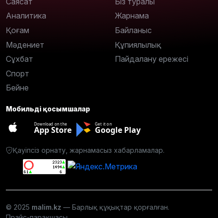
Саясат
Біз туралы
Аналитика
Жарнама
Қоғам
Байланыс
Мәдениет
Құпиялылық
Сұхбат
Пайдалану ережесі
Спорт
Бейне
Мобильді қосымшалар
Download on the
Get it on
App Store
Google Play
Қауіпсіз орнату, жарнамасыз хабарламалар.
© 2025
malim.kz
— Барлық құқықтар қорғалған.
Прайс-парақшасы