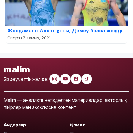
Жолдаманы Асхат ұтты, Демеу болса жеңілді
Спорт
•
2 тамыз, 2021
malim
Біз әлеуметтік желіде:
Malim — анализге негізделген материалдар, авторлық
пікірлер мен эксклюзив контент.
Айдарлар
Қызмет