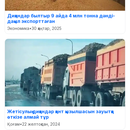
Диқандар былтыр 9 айда 4 млн тонна дәнді-
дақыл экспорттаған
Экономика
•
30 қаңтар, 2025
Жетісулық диқандар қант қызылшасын зауытқа
өткізе алмай тұр
Қоғам
•
22 желтоқсан, 2024