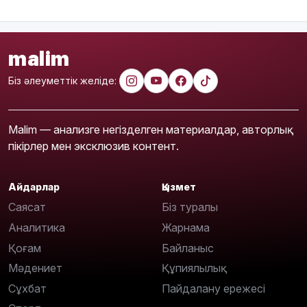
malim
Біз әлеуметтік желіде:
Malim — анализге негізделген материалдар, авторлық
пікірлер мен эксклюзив контент.
Айдарлар
Қызмет
Саясат
Біз туралы
Аналитика
Жарнама
Қоғам
Байланыс
Мәдениет
Құпиялылық
Сұхбат
Пайдалану ережесі