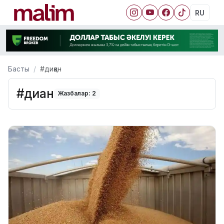
RU
Басты
#диқан
#диқан
Жазбалар: 2