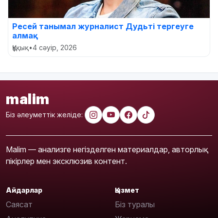
Ресей танымал журналист Дудьті тергеуге
алмақ
Құқық
•
4 сәуір, 2026
malim
Біз әлеуметтік желіде:
Malim — анализге негізделген материалдар, авторлық
пікірлер мен эксклюзив контент.
Айдарлар
Қызмет
Саясат
Біз туралы