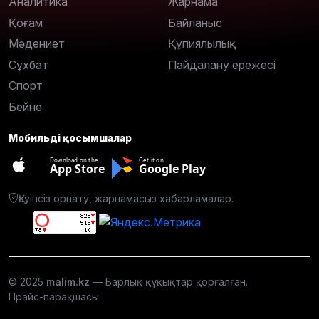
Аналитика
Жарнама
Қоғам
Байланыс
Мәдениет
Құпиялылық
Сұхбат
Пайдалану ережесі
Спорт
Бейне
Мобильді қосымшалар
Download on the
Get it on
App Store
Google Play
Қауіпсіз орнату, жарнамасыз хабарламалар.
© 2025
malim.kz
— Барлық құқықтар қорғалған.
Прайс-парақшасы