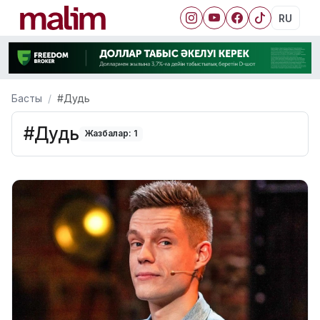
RU
Басты
#Дудь
#Дудь
Жазбалар: 1