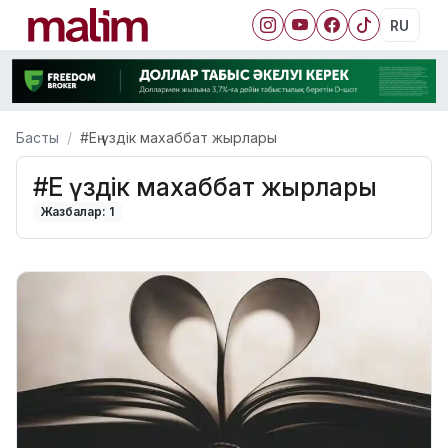
RU
Басты
#Ең үздік махаббат жырлары
#Ең үздік махаббат жырлары
Жазбалар: 1