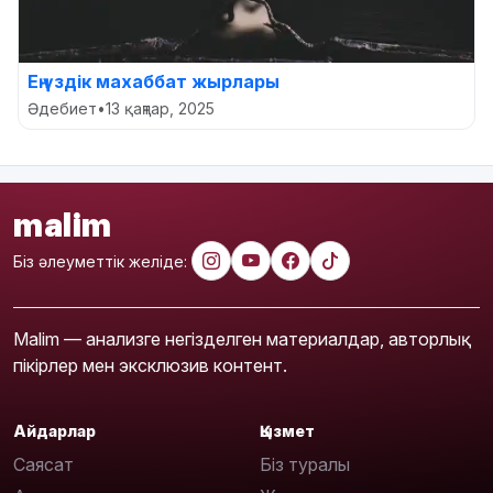
Ең үздік махаббат жырлары
Әдебиет
•
13 қаңтар, 2025
malim
Біз әлеуметтік желіде:
Malim — анализге негізделген материалдар, авторлық
пікірлер мен эксклюзив контент.
Айдарлар
Қызмет
Саясат
Біз туралы