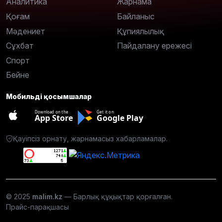
Аналитика
Жарнама
Қоғам
Байланыс
Мәдениет
Құпиялылық
Сұхбат
Пайдалану ережесі
Спорт
Бейне
Мобильді қосымшалар
Download on the
Get it on
App Store
Google Play
Қауіпсіз орнату, жарнамасыз хабарламалар.
© 2025
malim.kz
— Барлық құқықтар қорғалған.
Прайс-парақшасы