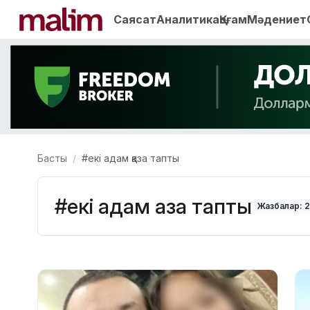
Саясат
Аналитика
Қоғам
Мәдениет
Басты
#екі адам қаза тапты
#екі адам қаза тапты
Жазбалар: 2