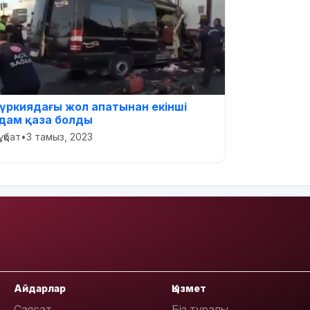
үркиядағы жол апатынан екінші
дам қаза болды
ұқбат
•
3 тамыз, 2023
Айдарлар
Қызмет
Саясат
Біз туралы