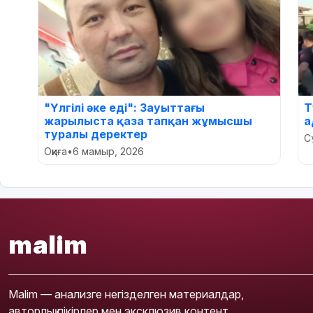
"Үлгілі әке еді": Зауыттағы
Т
жарылыста қаза тапқан жұмысшы
а
туралы деректер
С
Оқиға
•
6 мамыр, 2026
malim
Malim — анализге негізделген материалдар,
авторлық пікірлер мен эксклюзив контент.