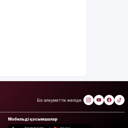
Біз әлеуметтік желіде:
Мобильді қосымшалар
Download on the
Get it on