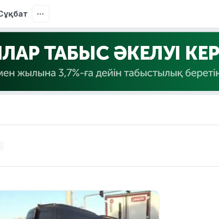
Сұқбат