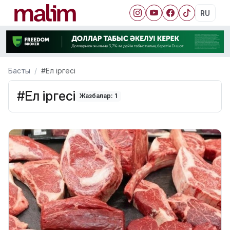
RU
Басты
#Ел іргесі
#Ел іргесі
Жазбалар: 1