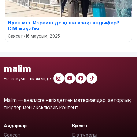
Иран мен Израильде қанша қазақстандық бар?
СІМ жауабы
Саясат
•
16 маусым, 2025
malim
Біз әлеуметтік желіде:
Malim — анализге негізделген материалдар, авторлық
пікірлер мен эксклюзив контент.
Айдарлар
Қызмет
Саясат
Біз туралы