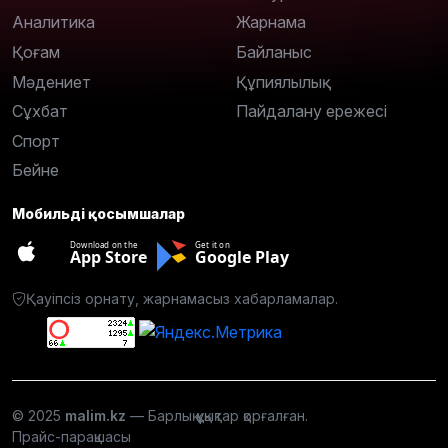
Аналитика
Жарнама
Қоғам
Байланыс
Мәдениет
Құпиялылық
Сұхбат
Пайдалану ережесі
Спорт
Бейне
Мобильді қосымшалар
Download on the
Get it on
App Store
Google Play
Қауіпсіз орнату, жарнамасыз хабарламалар.
© 2025
malim.kz
— Барлық құқықтар қорғалған.
Прайс-парақшасы