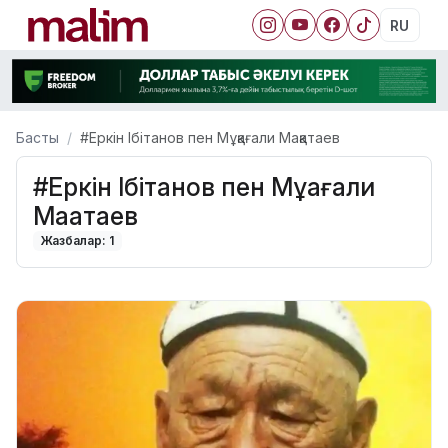
RU
Басты
#Еркін Ібітанов пен Мұқағали Мақатаев
#Еркін Ібітанов пен Мұқағали
Мақатаев
Жазбалар: 1