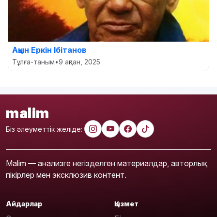
Ақын Еркін Ібітанов
Тұлға-таным
•
9 ақпан, 2025
malim
Біз әлеуметтік желіде:
Malim — анализге негізделген материалдар, авторлық
пікірлер мен эксклюзив контент.
Айдарлар
Қызмет