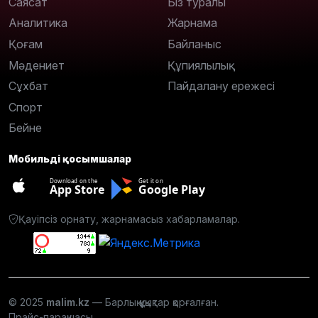
Саясат
Біз туралы
Аналитика
Жарнама
Қоғам
Байланыс
Мәдениет
Құпиялылық
Сұхбат
Пайдалану ережесі
Спорт
Бейне
Мобильді қосымшалар
Download on the
Get it on
App Store
Google Play
Қауіпсіз орнату, жарнамасыз хабарламалар.
© 2025
malim.kz
— Барлық құқықтар қорғалған.
Прайс-парақшасы