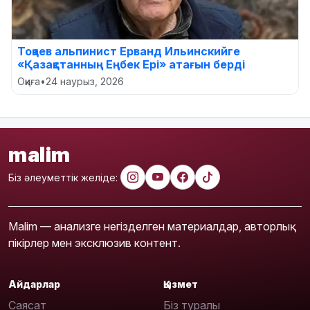
Тоқаев альпинист Ерванд Ильинскийге
«Қазақстанның Еңбек Ері» атағын берді
Оқиға
•
24 наурыз, 2026
malim
Біз әлеуметтік желіде:
Malim — анализге негізделген материалдар, авторлық
пікірлер мен эксклюзив контент.
Айдарлар
Қызмет
Саясат
Біз туралы