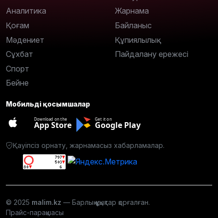
Аналитика
Жарнама
Қоғам
Байланыс
Мәдениет
Құпиялылық
Сұхбат
Пайдалану ережесі
Спорт
Бейне
Мобильді қосымшалар
Download on the
Get it on
App Store
Google Play
Қауіпсіз орнату, жарнамасыз хабарламалар.
© 2025
malim.kz
— Барлық құқықтар қорғалған.
Прайс-парақшасы