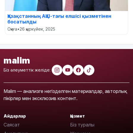
Қазақстанның АҚШ-тағы елшісі қызметінен
босатылды
Оқиға
•
26 қыркүйек, 2025
malim
Біз әлеуметтік желіде:
Malim — анализге негізделген материалдар, авторлық
пікірлер мен эксклюзив контент.
Айдарлар
Қызмет
Саясат
Біз туралы