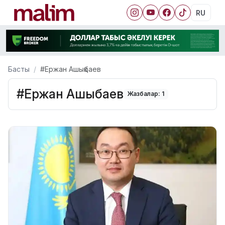
RU
Басты
#Ержан Ашықбаев
#Ержан Ашықбаев
Жазбалар: 1