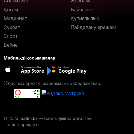
Аналитика
Жарнама
Қоғам
Байланыс
Мәдениет
Құпиялылық
Сұхбат
Пайдалану ережесі
Спорт
Бейне
Мобильді қосымшалар
Download on the
Get it on
App Store
Google Play
Қауіпсіз орнату, жарнамасыз хабарламалар.
© 2025
malim.kz
— Барлық құқықтар қорғалған.
Прайс-парақшасы