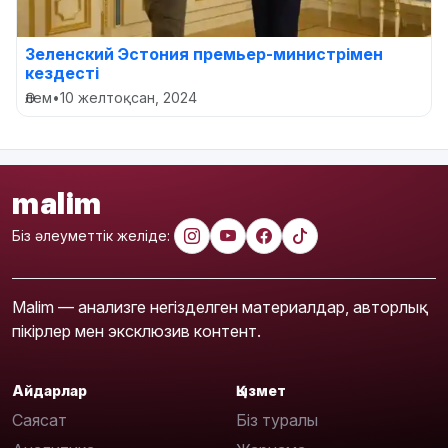
Зеленский Эстония премьер-министрімен
кездесті
Әлем
•
10 желтоқсан, 2024
malim
Біз әлеуметтік желіде:
Malim — анализге негізделген материалдар, авторлық
пікірлер мен эксклюзив контент.
Айдарлар
Қызмет
Саясат
Біз туралы