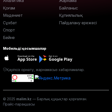
Аналитика
Жарнама
Қоғам
Байланыс
Мәдениет
Құпиялылық
Сұхбат
Пайдалану ережесі
Спорт
Бейне
Мобильді қосымшалар
Download on the
Get it on
App Store
Google Play
Қауіпсіз орнату, жарнамасыз хабарламалар.
© 2025
malim.kz
— Барлық құқықтар қорғалған.
Прайс-парақшасы