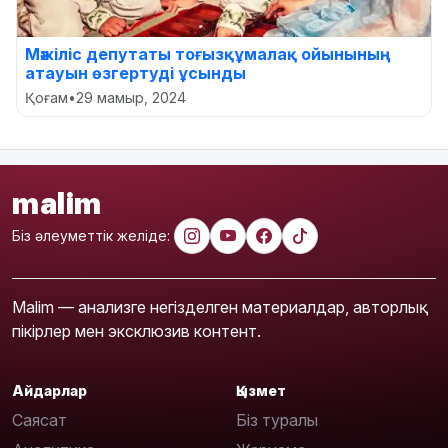
Мәжіліс депутаты тоғызқұмалақ ойынының
атауын өзгертуді ұсынды
Қоғам
•
29 мамыр, 2024
malim
Біз әлеуметтік желіде:
Malim — анализге негізделген материалдар, авторлық
пікірлер мен эксклюзив контент.
Айдарлар
Қызмет
Саясат
Біз туралы