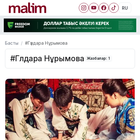
RU
Басты
#Гүлдара Нұрымова
#Гүлдара Нұрымова
Жазбалар: 1