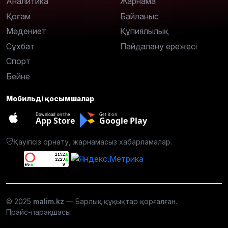
Аналитика
Жарнама
Қоғам
Байланыс
Мәдениет
Құпиялылық
Сұхбат
Пайдалану ережесі
Спорт
Бейне
Мобильді қосымшалар
Download on the
Get it on
App Store
Google Play
Қауіпсіз орнату, жарнамасыз хабарламалар.
© 2025
malim.kz
— Барлық құқықтар қорғалған.
Прайс-парақшасы