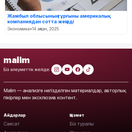
Жамбыл облысының тұрғыны америкалық
компаниядан сотта жеңілді
Экономика
•
14 ақпан, 2025
malim
Біз әлеуметтік желіде:
Malim — анализге негізделген материалдар, авторлық
пікірлер мен эксклюзив контент.
Айдарлар
Қызмет
Саясат
Біз туралы