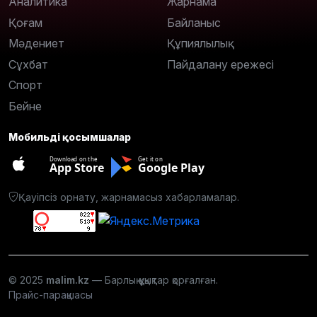
Аналитика
Жарнама
Қоғам
Байланыс
Мәдениет
Құпиялылық
Сұхбат
Пайдалану ережесі
Спорт
Бейне
Мобильді қосымшалар
Download on the
Get it on
App Store
Google Play
Қауіпсіз орнату, жарнамасыз хабарламалар.
© 2025
malim.kz
— Барлық құқықтар қорғалған.
Прайс-парақшасы