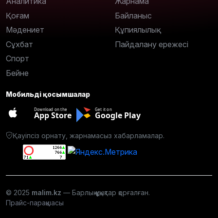
Аналитика
Жарнама
Қоғам
Байланыс
Мәдениет
Құпиялылық
Сұхбат
Пайдалану ережесі
Спорт
Бейне
Мобильді қосымшалар
Download on the
Get it on
App Store
Google Play
Қауіпсіз орнату, жарнамасыз хабарламалар.
© 2025
malim.kz
— Барлық құқықтар қорғалған.
Прайс-парақшасы