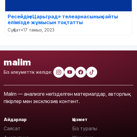
Ресейдің «Царьград» телеарнасының сайты
елімізде жұмысын тоқтатты
Сұқбат
•
17 тамыз, 2023
malim
Біз әлеуметтік желіде:
Malim — анализге негізделген материалдар, авторлық
пікірлер мен эксклюзив контент.
Айдарлар
Қызмет
Саясат
Біз туралы