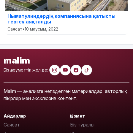
Нығматулиндердің компаниясына қатысты
тергеу аяқталды
Саясат
•
10 маусым, 2022
malim
Біз әлеуметтік желіде:
Malim — анализге негізделген материалдар, авторлық
пікірлер мен эксклюзив контент.
Айдарлар
Қызмет
Саясат
Біз туралы