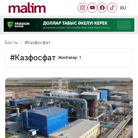
RU
Басты
#Казфосфат
#Казфосфат
Жазбалар: 1