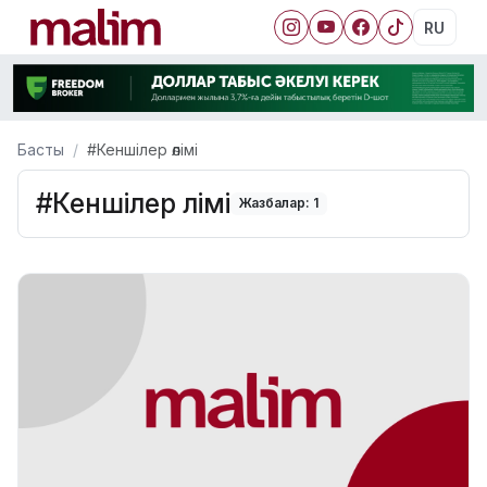
RU
Басты
#Кеншілер өлімі
#Кеншілер өлімі
Жазбалар: 1