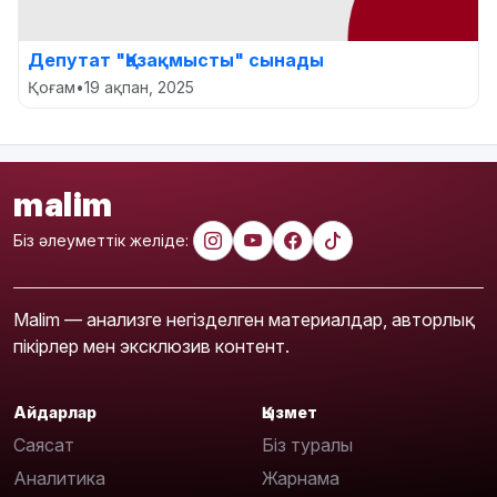
Депутат "Қазақмысты" сынады
Қоғам
•
19 ақпан, 2025
malim
Біз әлеуметтік желіде:
Malim — анализге негізделген материалдар, авторлық
пікірлер мен эксклюзив контент.
Айдарлар
Қызмет
Саясат
Біз туралы
Аналитика
Жарнама