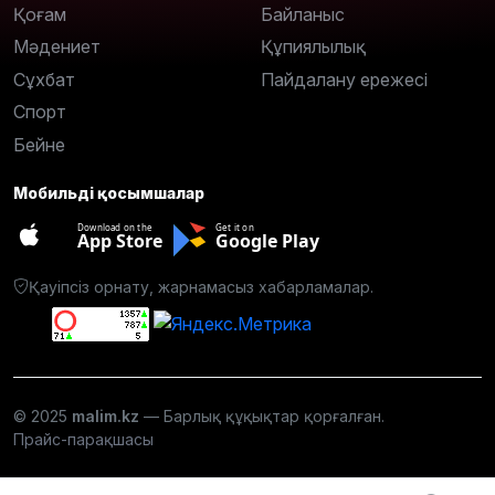
Қоғам
Байланыс
Мәдениет
Құпиялылық
Сұхбат
Пайдалану ережесі
Спорт
Бейне
Мобильді қосымшалар
Download on the
Get it on
App Store
Google Play
Қауіпсіз орнату, жарнамасыз хабарламалар.
© 2025
malim.kz
— Барлық құқықтар қорғалған.
Прайс-парақшасы