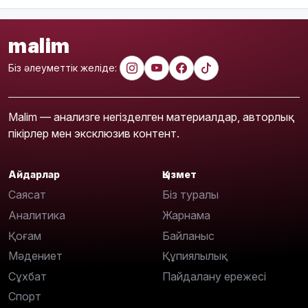
malim
Біз әлеуметтік желіде:
Malim — анализге негізделген материалдар, авторлық
пікірлер мен эксклюзив контент.
Айдарлар
Қызмет
Саясат
Біз туралы
Аналитика
Жарнама
Қоғам
Байланыс
Мәдениет
Құпиялылық
Сұхбат
Пайдалану ережесі
Спорт