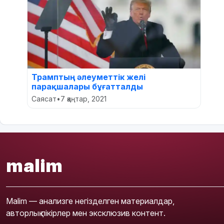
Трамптың әлеуметтік желі
парақшалары бұғатталды
Саясат
•
7 қаңтар, 2021
malim
Malim — анализге негізделген материалдар,
авторлық пікірлер мен эксклюзив контент.