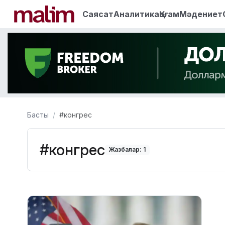
Саясат
Аналитика
Қоғам
Мәдениет
Басты
#конгрес
#конгрес
Жазбалар: 1