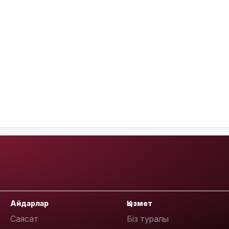
Айдарлар
Қызмет
Саясат
Біз туралы