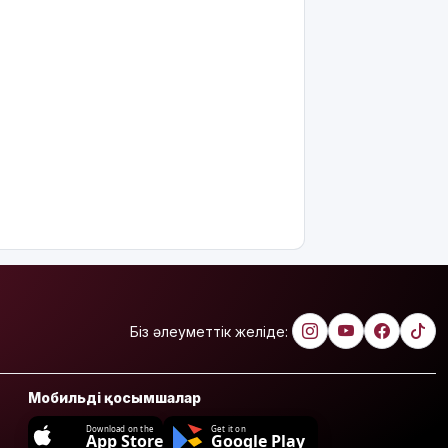
Біз әлеуметтік желіде:
Мобильді қосымшалар
Download on the
Get it on
App Store
Google Play