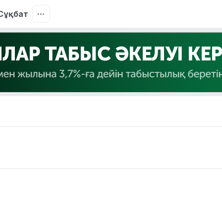
Сұқбат