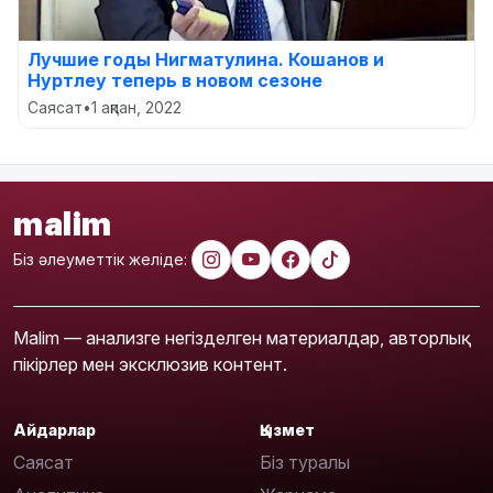
Лучшие годы Нигматулина. Кошанов и
Нуртлеу теперь в новом сезоне
Саясат
•
1 ақпан, 2022
malim
Біз әлеуметтік желіде:
Malim — анализге негізделген материалдар, авторлық
пікірлер мен эксклюзив контент.
Айдарлар
Қызмет
Саясат
Біз туралы