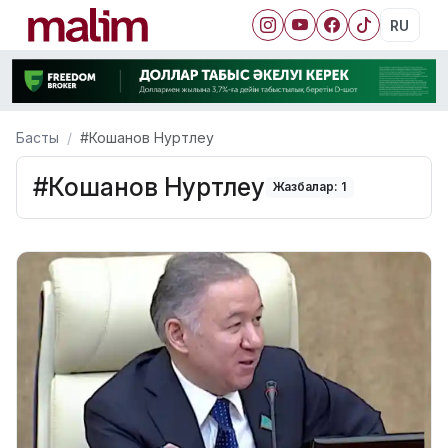
RU
Басты
#Кошанов Нуртлеу
#Кошанов Нуртлеу
Жазбалар: 1