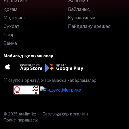
Аналитика
Жарнама
Қоғам
Байланыс
Мәдениет
Құпиялылық
Сұхбат
Пайдалану ережесі
Спорт
Бейне
Мобильді қосымшалар
Download on the
Get it on
App Store
Google Play
Қауіпсіз орнату, жарнамасыз хабарламалар.
© 2025
malim.kz
— Барлық құқықтар қорғалған.
Прайс-парақшасы